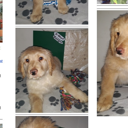
t
ater
t
t