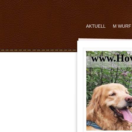
AKTUELL
M WURF
www.Hov