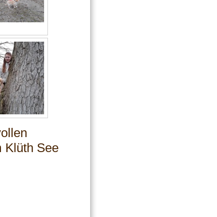
ollen
m Klüth See