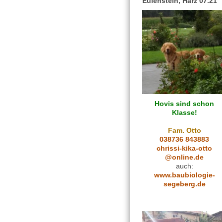
Eulenstein, Harz 07.21
Hovis sind schon
Klasse!
Fam. Otto
038736 843883
chrissi-kika-otto
@online.de
auch:
www.baubiologie-
segeberg.de